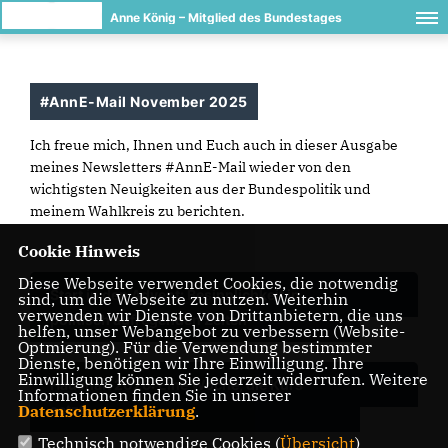
Anne König – Mitglied des Bundestages
#AnnE-Mail November 2025
Ich freue mich, Ihnen und Euch auch in dieser Ausgabe
meines Newsletters #AnnE-Mail wieder von den
wichtigsten Neuigkeiten aus der Bundespolitik und
meinem Wahlkreis zu berichten.
Cookie Hinweis
Diese Webseite verwendet Cookies, die notwendig
Start in den Advent: Besinnlichkeit in
sind, um die Webseite zu nutzen. Weiterhin
verwenden wir Dienste von Drittanbietern, die uns
politisch aufregenden Zeiten
helfen, unser Webangebot zu verbessern (Website-
Optmierung). Für die Verwendung bestimmter
Dienste, benötigen wir Ihre Einwilligung. Ihre
Einwilligung können Sie jederzeit widerrufen. Weitere
Haushalt 2026: Eine Woche, die Kurs
Informationen finden Sie in unserer
Datenschutzerklärung
.
setzt
Technisch notwendige Cookies (
Übersicht
)