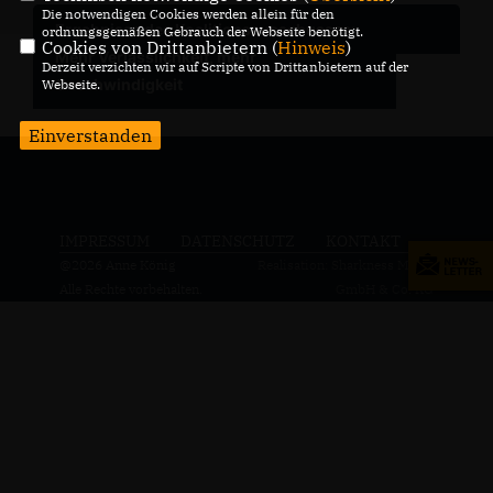
Die notwendigen Cookies werden allein für den
Ergebnisse des Koalitionsausschusses:
ordnungsgemäßen Gebrauch der Webseite benötigt.
Cookies von Drittanbietern (
Hinweis
)
Mehr Verlässlichkeit, mehr
Derzeit verzichten wir auf Scripte von Drittanbietern auf der
Geschwindigkeit
Webseite.
Einverstanden
IMPRESSUM
DATENSCHUTZ
KONTAKT
@2026 Anne König
Realisation: Sharkness Media
Alle Rechte vorbehalten.
GmbH & Co. KG